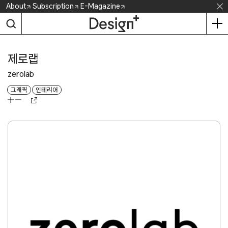
Skip
About
Subscription
E-Magazine
to
content
제로랩
zerolab
그래픽
인테리어