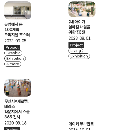
〈내 아이가
유럽에서 온
살아갈 내일을
100개의
위한 집〉전
오리지널 포스터
2023. 08. 01
2023. 09. 05
Project
Project
Living
Graphic
Exhibition
Exhibition
& more
무신사×제로랩,
테라스
라운지에서 스툴
365 전시
2020. 08. 16
메이커 무브먼트
Project