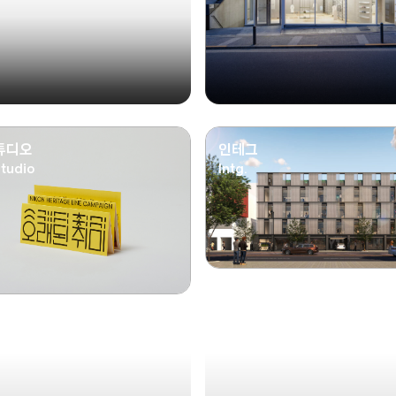
튜디오
인테그
tudio
Intg.