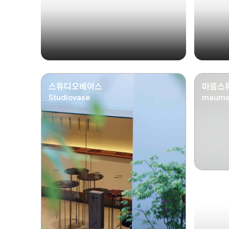
스튜디오베이스
마음스
Studiovase
maums