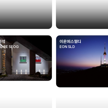
비석
이온에스엘디
G BE SEOG
EON SLD