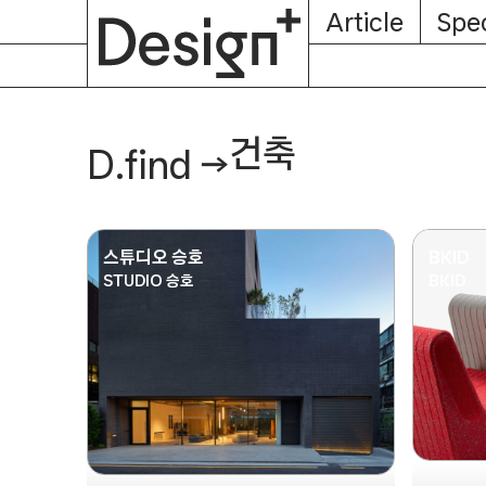
E-
Skip
Article
Spec
Subscription
About
Magazine
to
content
건축
D.find
→
스튜디오 승호
BKID
STUDIO 승호
BKID