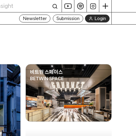
Login
Newsletter
Submission
비트윈 스페이스
BETWIN SPACE