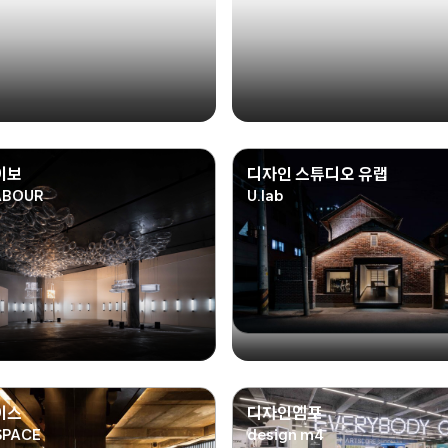
이보
디자인 스튜디오 유랩
ABOUR
U.lab
이스
디자인엠포
SPACE
design m4