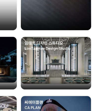
임태희 디자인 스튜디오
LimTaeHee Design Studio
씨에이플랜
CA PLAN