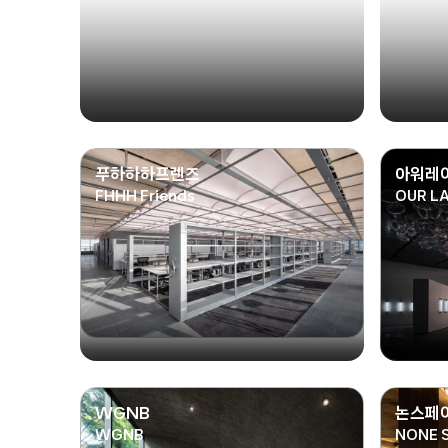
푸하하하프렌즈
아워레
FHHH Friends
OUR L
WGNB
논스페
WGNB
NONE 