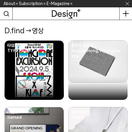
Skip
About
Subscription
E-Magazine
to
content
D.find
→
영상
타입페이지
홍은주 김형재
TYPE.PAGE
Eunjoo Hong, Hyungjae
Kim
네임드
플러스엑스
named
Plus X