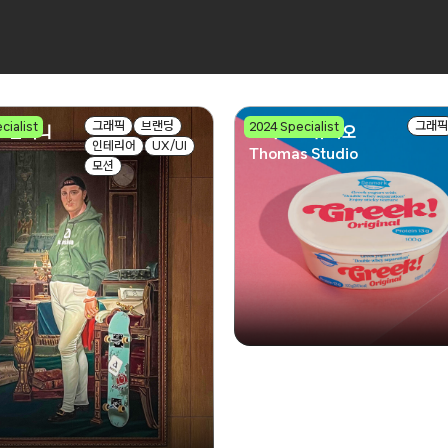
그래픽
브랜딩
그래픽
cialist
2024 Specialist
트컴퍼니
토마스 스튜디오
인테리어
UX/UI
Thomas Studio
모션