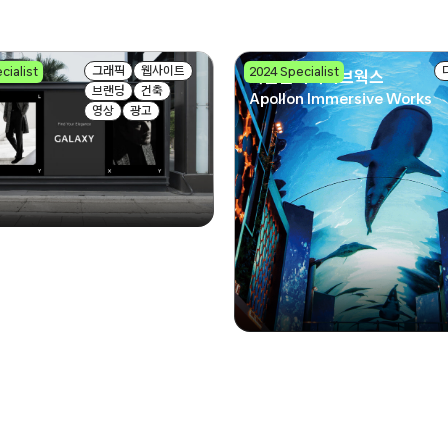
그래픽
웹사이트
cialist
2024 Specialist
아폴론이머시브웍스
브랜딩
건축
Apollon Immersive Works
영상
광고