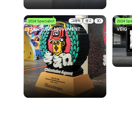
그래픽
광고
3D
2024 Specialist
2024 Spe
포썸무브먼트
베이그
FOURSOME MOVEMENT
VEIG