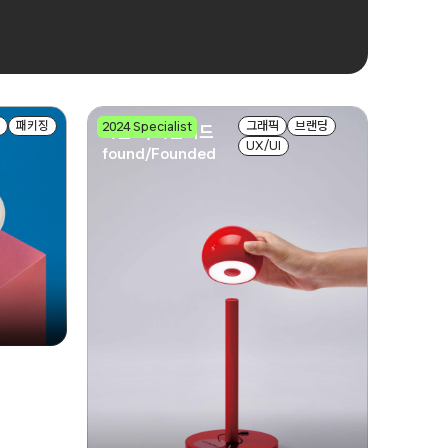
패키징
그래픽
브랜딩
2024 Specialist
파운드/파운디드
UX/UI
found/Founded