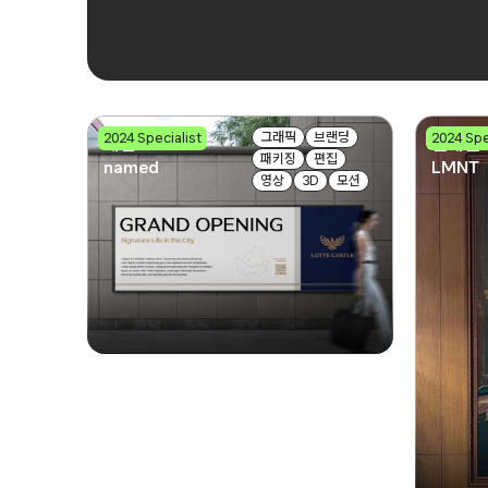
그래픽
브랜딩
2024 Specialist
2024 Spe
네임드
엘레멘
패키징
편집
named
LMNT
영상
3D
모션