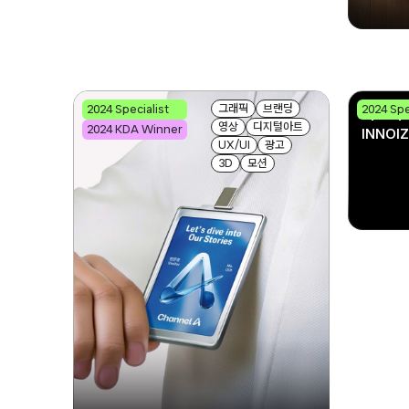
그래픽
브랜딩
2024 Specialist
2024 Spe
플러스엑스
이노이
영상
디지털아트
2024 KDA Winner
Plus X
INNOIZ
UX/UI
광고
3D
모션