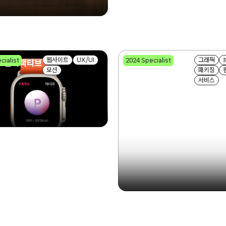
웹사이트
UX/UI
그래픽
cialist
2024 Specialist
즈인터랙티브
더브레드앤버터
모션
패키징
더브레드앤버터
서비스