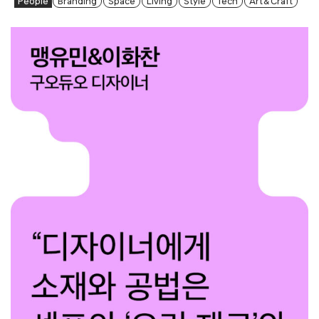
People
Branding
Space
Living
Style
Tech
Art & Craft