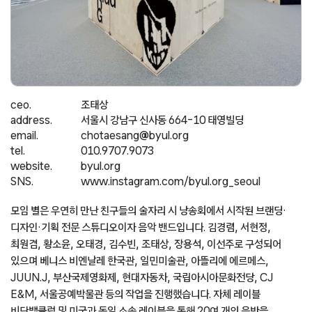
ceo.
조태상
address.
서울시 강남구 신사동 664-10 태영빌딩
email.
chotaesang@byul.org
tel.
010.9707.9073
website.
byul.org
SNS.
www.instagram.com/byul.org_seoul
모임 별은 우연히 만난 친구들의 술자리 시 낭송회에서 시작된 브랜딩·
디자인·기획 전문 스튜디오이자 음악 밴드입니다. 김경렴, 서현정,
최원겸, 황소윤, 오태경, 김수빈, 조태상, 장용석, 이선주로 구성되어
있으며 베니스 비엔날레 한국관, 일민미술관, 아뜰리에 에르메스,
JUUN.J, 부산국제영화제, 현대자동차, 국립아시아문화전당, CJ
E&M, 서울공예박물관 등의 작업을 진행했습니다. 자체 레이블
비단뱀클럽 및 미국과 독일 소속 레이블을 통해 20여 개의 음반을