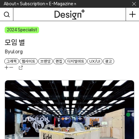
Skip
About
Subscription
E-Magazine
to
content
2024
모임 별
Byul.org
그래픽
웹사이트
브랜딩
편집
디지털아트
UX/UI
광고