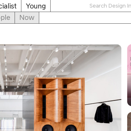
ialist
Young
ple
Now