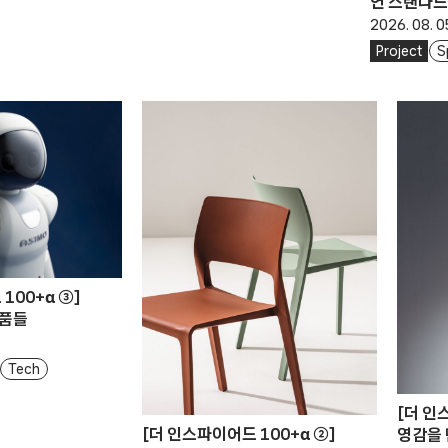
연 스탠다
2026. 08. 0
Project
S
100+α ③]
제품들
Tech
[더 인
[더 인스파이어드 100+α ②]
영감을