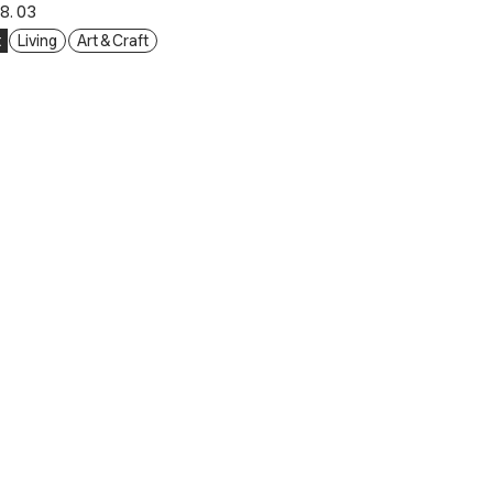
8. 03
t
Living
Art & Craft