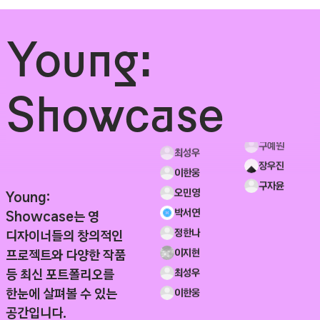
유서진
《고토양층의 방: 잔류의
정예원
Young:
기록》
'나'의 화병
구예원
[파과/구병모] 엽서 개인작업
ARGUS
장우진
오민영
구자윤
102동
ARVI
박서연
Showcase
박준호
2026
ATE!
정한나
유서진
A to C
Bend Light S
이지현
정예원
ANTI GRAVITA
Come Toget
《고토양층의 방: 잔류의
최성우
구예원
기록》
'나'의 화병
이한웅
장우진
[파과/구병모] 엽서 개인작업
오민영
구자윤
Young:
102동
박서연
Showcase는 영
2026
정한나
디자이너들의 창의적인
A to C
이지현
프로젝트와 다양한 작품
ANTI GRAVITA
최성우
등 최신 포트폴리오를
이한웅
한눈에 살펴볼 수 있는
공간입니다.