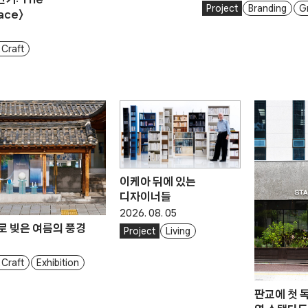
Project
Branding
G
pace〉
 Craft
이케아 뒤에 있는
디자이너들
2026. 08. 05
로 빚은 여름의 풍경
Project
Living
 Craft
Exhibition
판교에 첫 