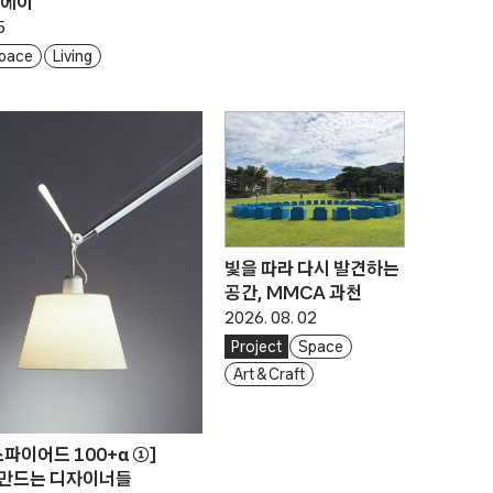
드에이
5
pace
Living
빛을 따라 다시 발견하는
공간, MMCA 과천
2026. 08. 02
Project
Space
Art & Craft
스파이어드 100+α ①]
 만드는 디자이너들