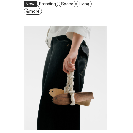
Now
Branding
Space
Living
& more