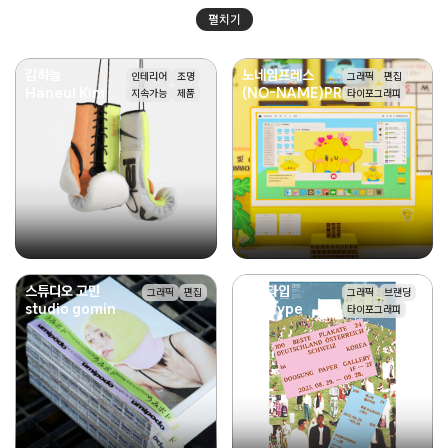
펼치기
김하늘
노네임프레스
인테리어
조명
그래픽
편집
Haneul Kim
(NO-NAME)PRESS
지속가능
제품
타이포그래피
스튜디오 고민
로호타입
그래픽
편집
그래픽
브랜딩
studio gomin
rojotype
타이포그래피