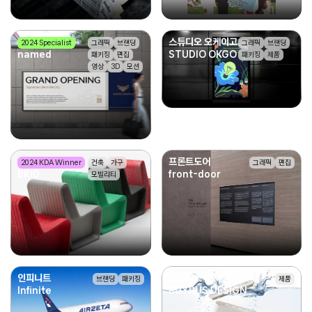
네임드
스튜디오 오케이고
2024 Specialist
그래픽
브랜딩
그래픽
브랜딩
named
STUDIO OKGO
패키징
편집
패키징
제품
영상
3D
모션
BKID
프론트도어
2024 KDA Winner
건축
가구
그래픽
편집
BKID
front-door
모빌리티
인피니트
바이러스 디자인
브랜딩
패키징
제품
Infinite
BUYRUS DESIGN