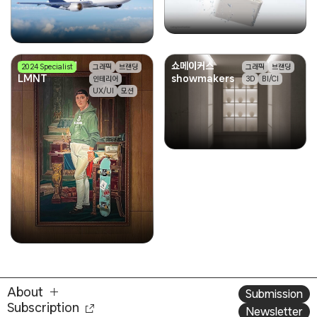
엘레멘트컴퍼니
쇼메이커스
2024 Specialist
그래픽
브랜딩
그래픽
브랜딩
LMNT
showmakers
인테리어
3D
BI/CI
UX/UI
모션
About
Submission
Subscription
Newsletter