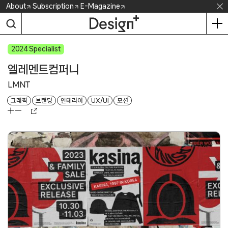
Skip
About
Subscription
E-Magazine
to
content
2024
엘레멘트컴퍼니
LMNT
그래픽
브랜딩
인테리어
UX/UI
모션