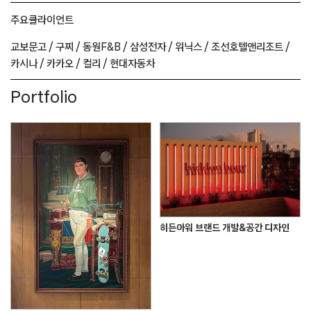
주요
클라이언트
교보문고 /
구찌 /
동원F&B /
삼성전자 /
위닉스 /
조선호텔앤리조트 /
카시나 /
카카오 /
컬리 /
현대자동차
Portfolio
히든아워 브랜드 개발&공간 디자인