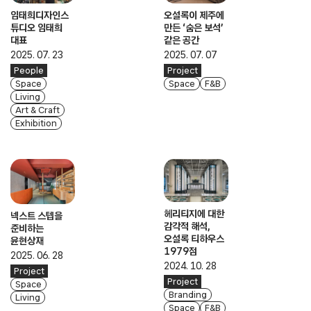
임태희디자인스
오설록이 제주에
튜디오 임태희
만든 ‘숨은 보석’
대표
같은 공간
2025. 07. 23
2025. 07. 07
People
Project
Space
Space
F&B
Living
Art & Craft
Exhibition
헤리티지에 대한
넥스트 스텝을
감각적 해석,
준비하는
오설록 티하우스
윤현상재
1979점
2025. 06. 28
2024. 10. 28
Project
Project
Space
Branding
Living
Space
F&B