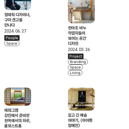
임태희 디자이너,
구마 겐고를
만나다
한아조 비누
2024. 06. 27
작업자들이
People
보이는 공간
디자인
Space
2024. 03. 26
Project
Branding
Space
Living
에피그램
길고 긴 예술
강진에서 준비한
이야기, 〈이어령
한옥에서의 하루,
장예전〉
올모스트홈