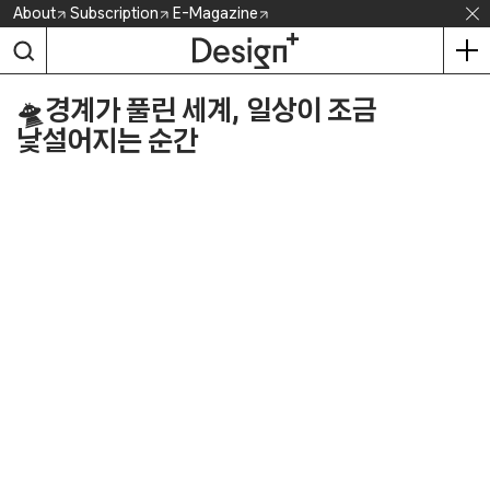
Skip
About
Subscription
E-Magazine
to
content
🛸경계가 풀린 세계, 일상이 조금
낯설어지는 순간