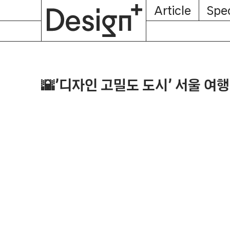
E-
Skip
Article
Spec
Subscription
About
Magazine
to
content
🌇’디자인 고밀도 도시’ 서울 여행