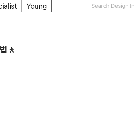
ialist
Young
법🚶