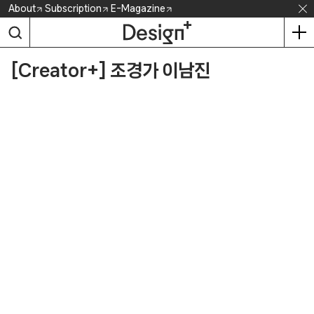
Skip
About
Subscription
E-Magazine
to
content
[Creator+] 조경가 이남진