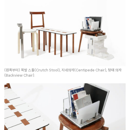
(왼쪽부터) 목발 스툴(Crutch Stool), 지네의자(Centipede Chair), 뒷태 의자
(Backview Chair).