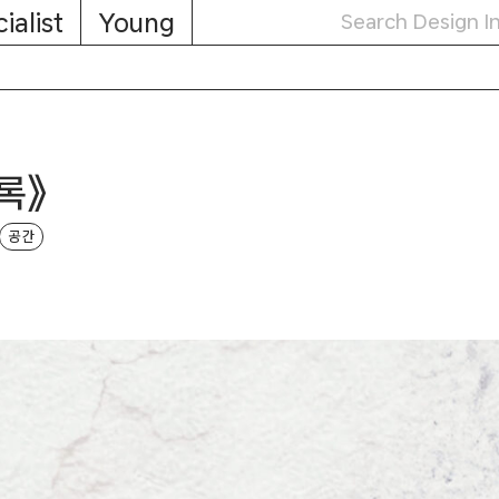
ialist
Young
록》
공간