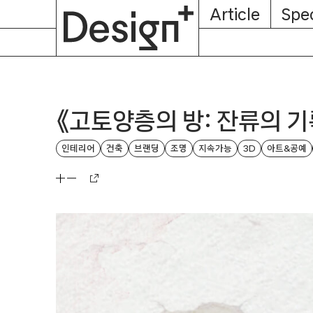
E-
Skip
Article
Spec
Subscription
About
Magazine
to
content
《고토양층의 방: 잔류의 기
인테리어
건축
브랜딩
조명
지속가능
3D
아트&공예