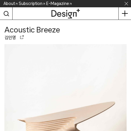
Skip
About
Subscription
E-Magazine
to
content
Acoustic Breeze
김인영