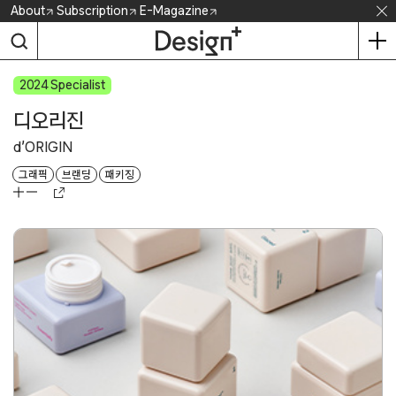
Skip
About
Subscription
E-Magazine
to
content
2024
디오리진
d’ORIGIN
그래픽
브랜딩
패키징