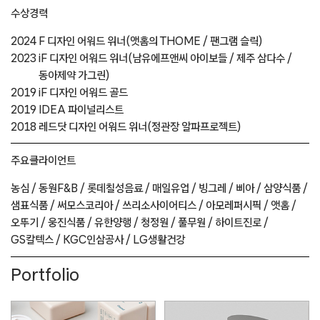
수상경력
2024
F 디자인 어워드 위너(앳홈의 THOME / 팬그램 슬릭)
2023
iF 디자인 어워드 위너(남유에프앤씨 아이보들 / 제주 삼다수 /
동아제약 가그린)
2019
iF 디자인 어워드 골드
2019
IDEA 파이널리스트
2018
레드닷 디자인 어워드 위너(정관장 알파프로젝트)
주요
클라이언트
농심 /
동원F&B /
롯데칠성음료 /
매일유업 /
빙그레 /
삐아 /
삼양식품 /
샘표식품 /
써모스코리아 /
쓰리소사이어티스 /
아모레퍼시픽 /
앳홈 /
오뚜기 /
웅진식품 /
유한양행 /
청정원 /
풀무원 /
하이트진로 /
GS칼텍스 /
KGC인삼공사 /
LG생활건강
Portfolio