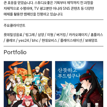
큰 호응을 얻었습니다. 스튜디오좋은 기획부터 제작까지 전 과정을
자체적으로 수행하며, TV 광고뿐만 아니라 SNS 콘텐츠 등 다양한
매체를 활용한 캠페인을 진행하고 있습니다.
주요
클라이언트
롯데칠성음료 /
빙그레 /
삼양 /
미원 /
버거킹 /
카카오페이지 /
홈플러스
/
클레브 /
yes24 /
bhc /
현대모비스 /
플레이스테이션 /
보해양조
Portfolio