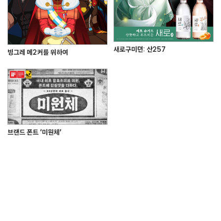
새로구미뎐: 산257
빙그레 메2커를 위하여
브랜드 폰트 ‘미원체’