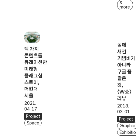
&
more
돌에
백 가지
새긴
콘텐츠를
기념비가
큐레이션한
아니라
미래형
구글 폼
플래그십
같은
스토어,
것,
더현대
〈W쇼〉
서울
리뷰
2021.
2018.
04. 17
03. 01
Project
Project
Space
Graphic
Exhibiti