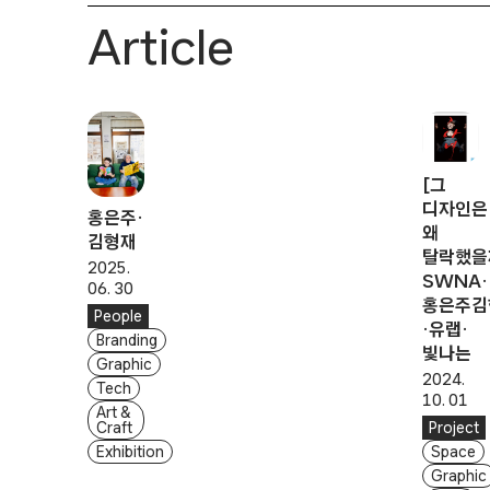
Article
[그
디자인은
홍은주·
왜
김형재
탈락했을
2025.
SWNA·
06. 30
홍은주김
People
·유랩·
Branding
빛나는
Graphic
2024.
Tech
10. 01
Art &
Craft
Project
Exhibition
Space
Graphic