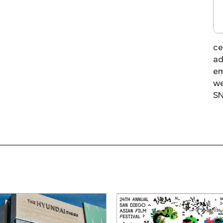
ce
ad
em
we
SN