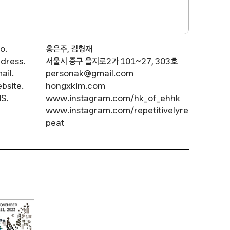
o.
홍은주, 김형재
dress.
서울시 중구 을지로2가 101~27, 303호
ail.
personak@gmail.com
bsite.
hongxkim.com
S.
www.instagram.com/hk_of_ehhk
www.instagram.com/repetitivelyre
peat