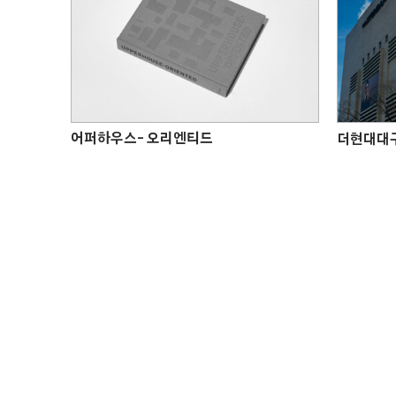
어퍼하우스- 오리엔티드
더현대대