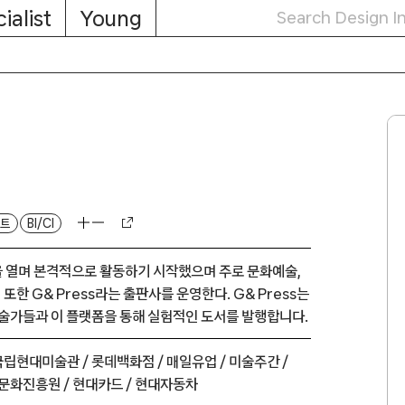
ialist
Young
트
BI/CI
 열며 본격적으로 활동하기 시작했으며 주로 문화예술,
한 G& Press라는 출판사를 운영한다. G& Press는
미술가들과 이 플랫폼을 통해 실험적인 도서를 발행합니다.
국립현대미술관 /
롯데백화점 /
매일유업 /
미술주간 /
문화진흥원 /
현대카드 /
현대자동차