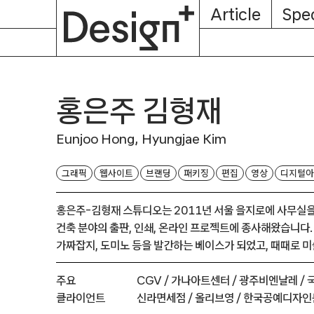
E-
Skip
Article
Spec
Subscription
About
Magazine
to
content
홍은주 김형재
Eunjoo Hong, Hyungjae Kim
그래픽
웹사이트
브랜딩
패키징
편집
영상
디지털아
홍은주-김형재 스튜디오는 2011년 서울 을지로에 사무실을
건축 분야의 출판, 인쇄, 온라인 프로젝트에 종사해왔습니다. 또
가짜잡지, 도미노 등을 발간하는 베이스가 되었고, 때때로 
주요
CGV /
가나아트센터 /
광주비엔날레 /
클라이언트
신라면세점 /
올리브영 /
한국공예디자인