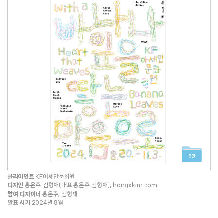
클라이언트
KF아세안문화원
디자인
홍은주·김형재(대표 홍은주·김형재), hongxkim.com
참여 디자이너
홍은주, 김형재
발표 시기
2024년 8월