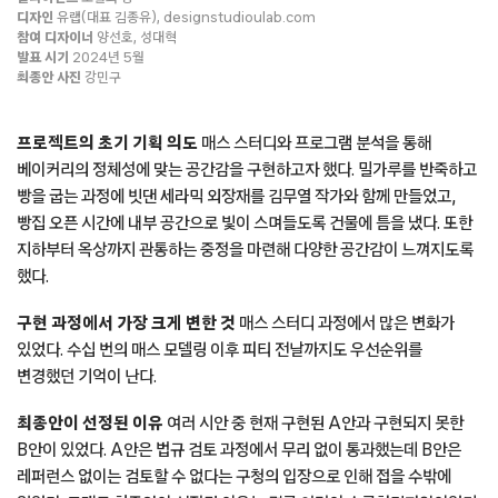
디자인
유랩(대표 김종유), designstudioulab.com
참여 디자이너
양선호, 성대혁
발표 시기
2024년 5월
최종안 사진
강민구
프로젝트의 초기 기획 의도
매스 스터디와 프로그램 분석을 통해
베이커리의 정체성에 맞는 공간감을 구현하고자 했다. 밀가루를 반죽하고
빵을 굽는 과정에 빗댄 세라믹 외장재를 김무열 작가와 함께 만들었고,
빵집 오픈 시간에 내부 공간으로 빛이 스며들도록 건물에 틈을 냈다. 또한
지하부터 옥상까지 관통하는 중정을 마련해 다양한 공간감이 느껴지도록
했다.
구현 과정에서 가장 크게 변한 것
매스 스터디 과정에서 많은 변화가
있었다. 수십 번의 매스 모델링 이후 피티 전날까지도 우선순위를
변경했던 기억이 난다.
최종안이 선정된 이유
여러 시안 중 현재 구현된 A안과 구현되지 못한
B안이 있었다. A안은 법규 검토 과정에서 무리 없이 통과했는데 B안은
레퍼런스 없이는 검토할 수 없다는 구청의 입장으로 인해 접을 수밖에