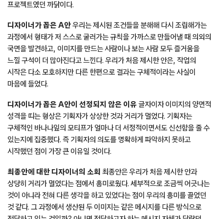
프로젝트였던 까닭이다.
디자이너가 꼽은 A안
우리는 제시된 조건들을 분해해 다시 조립해가는
과정에서 형태가 저 스스로 굴러가는 규칙을 가까스로 만들어낼 때 의외의
국면을 발견하고, 이미지를 만드는 사람이나 보는 사람 모두 즐거움을
느낄 구석이 더 많아진다고 느낀다. 우리가 처음 제시한 안은, 작업의
시작은 다소 모호하지만 다른 한편으로 결과는 구체적이라는 사실이
마음에 들었다.
디자이너가 꼽은 A안이 선정되지 않은 이유
글자이자 이미지의 양면적
성격을 띠는 형상은 기획자가 상상한 것과 거리가 멀었다. 기획자는
구체적인 바나나잎의 모티프가 얼마나 더 서정적이면서도 신선함을 줄 수
있는지에 집중했다. 즉 기획자의 의도를 명확하게 파악하지 못하고
시작했던 점이 가장 큰 이유일 것이다.
최종안에 대한 디자이너의 소회
최종안은 우리가 처음 제시한 안과
상당히 거리가 멀었다는 점에서 흥미로웠다. 세부적으로 조금씩 어긋나는
것이 아니라 전혀 다른 생각을 하고 있었다는 점이 우리의 흥미를 끌었던
것 같다. 그 과정에서 생산된 두 이미지는 같은 메시지를 다른 방식으로
전달하고 있는 것일까? 아니면 전달하고자 하는 메시지 자체가 달랐던