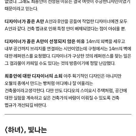
없었다. 그래도 최종안이 선정된 이유는 결국 여럿이 수긍한디자인이었기
때문이라고 믿는다.
디자이너가 꼽은 A안
A안과 B안을 공들여 작업한 디자이너에겐 모두
A안과 같다. 건축 법규로 인해 특정 안이 배제되었다는 점이 아쉬울 뿐.
디자이너가 꼽은 A안이 선정되지 않은 이유
14m의 외벽을 세우고
내부 공간까지 브리지를 연결하는 시안이었는데 구청에서는 14m의 벽에
대한 레퍼런스를 요청했다. 디자이너가 구상한 것의 레퍼런스를 찾는 일은
그 결과물이 카피일 수도 있다는 것의 방증이기에 정말 난감했다.
최종안에 대한 디자이너의 소회
아주 획기적인 디자인은 아니지만
오월의 종에서 만드는 빵처럼 어디에나 잘 어울리는
건축물이라고생각한다. 다만 안도 다다오의 스미요시 주택처럼, 공간에
대한 실험을 계속하고 싶은 건축가의 바람이 이뤄질 수 있도록 건축
법규가 개선되길 바란다.
〈하녀〉, 빛나는