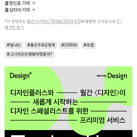
글
정인호 기자
글
김지아 기자
*이 콘텐츠는
월간 〈디자인〉 556호(2024.10)
에 발행한 기사입니다.
E-
매거진 보기
빛나는
홍은주&김형재
SWNA
유랩
그디자인은왜탈락했을까?