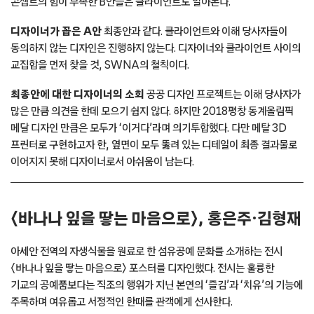
콘셉트의 힘이 부족한 B안들은 클라이언트도 알아본다.
디자이너가 꼽은 A안
최종안과 같다. 클라이언트와 이해 당사자들이
동의하지 않는 디자인은 진행하지 않는다. 디자이너와 클라이언트 사이의
교집합을 먼저 찾을 것, SWNA의 철칙이다.
최종안에 대한 디자이너의 소회
공공 디자인 프로젝트는 이해 당사자가
많은 만큼 의견을 한데 모으기 쉽지 않다. 하지만 2018평창 동계올림픽
메달 디자인 만큼은 모두가 ‘이거다’라며 의기투합했다. 다만 메탈 3D
프린터로 구현하고자 한, 옆면이 모두 뚫려 있는 디테일이 최종 결과물로
이어지지 못해 디자이너로서 아쉬움이 남는다.
〈바나나 잎을 땋는 마음으로〉, 홍은주·김형재
아세안 전역의 자생식물을 원료로 한 섬유공예 문화를 소개하는 전시
〈바나나 잎을 땋는 마음으로〉 포스터를 디자인했다. 전시는 훌륭한
기교의 공예품보다는 직조의 행위가 지닌 본연의 ‘즐김’과 ‘치유’의 기능에
주목하며 여유롭고 서정적인 한때를 관객에게 선사한다.