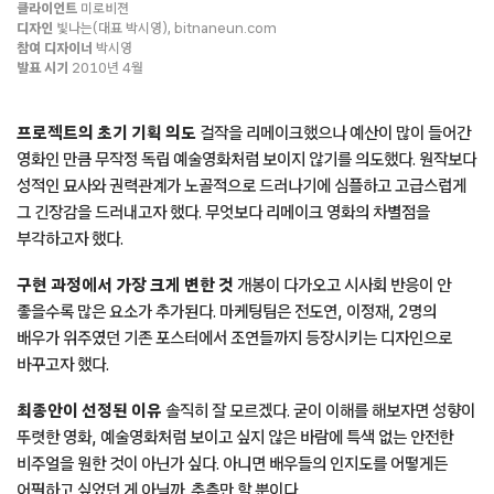
클라이언트
미로비젼
디자인
빛나는(대표 박시영), bitnaneun.com
참여 디자이너
박시영
발표 시기
2010년 4월
프로젝트의 초기 기획 의도
걸작을 리메이크했으나 예산이 많이 들어간
영화인 만큼 무작정 독립 예술영화처럼 보이지 않기를 의도했다. 원작보다
성적인 묘사와 권력관계가 노골적으로 드러나기에 심플하고 고급스럽게
그 긴장감을 드러내고자 했다. 무엇보다 리메이크 영화의 차별점을
부각하고자 했다.
구현 과정에서 가장 크게 변한 것
개봉이 다가오고 시사회 반응이 안
좋을수록 많은 요소가 추가된다. 마케팅팀은 전도연, 이정재, 2명의
배우가 위주였던 기존 포스터에서 조연들까지 등장시키는 디자인으로
바꾸고자 했다.
최종안이 선정된 이유
솔직히 잘 모르겠다. 굳이 이해를 해보자면 성향이
뚜렷한 영화, 예술영화처럼 보이고 싶지 않은 바람에 특색 없는 안전한
비주얼을 원한 것이 아닌가 싶다. 아니면 배우들의 인지도를 어떻게든
어필하고 싶었던 게 아닐까. 추측만 할 뿐이다.