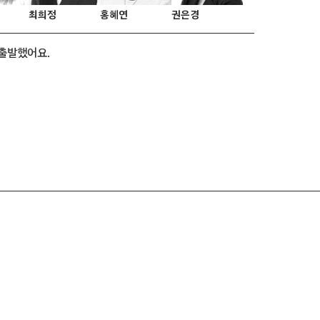
최희정
홍혜연
권은경
 출발했어요.