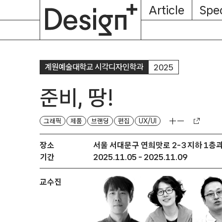
E-
Skip
Article
Spec
Subscription
About
Magazine
to
content
계원예술대학교 시각디자인학과
2025
준비, 땅!
그래픽
제품
브랜딩
편집
UX/UI
장소
서울 서대문구 연희맛로 2-3 지하 1층과
기간
2025.11.05 - 2025.11.09
교수진