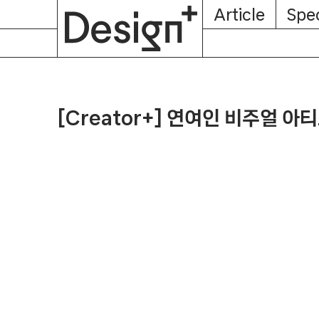
E-
Skip
Article
Spec
Subscription
About
Magazine
to
content
[Creator+] 연여인 비주얼 아