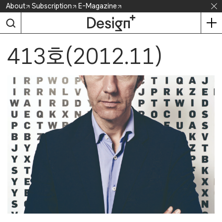
Skip
About
Subscription
E-Magazine
to
content
413호(2012.11)