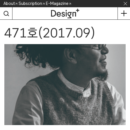
Skip
About
Subscription
E-Magazine
to
content
471호(2017.09)