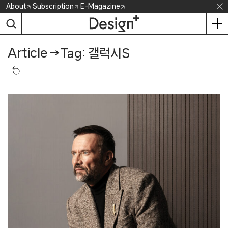
Skip
About
Subscription
E-Magazine
to
content
Article
→
Tag: 갤럭시S