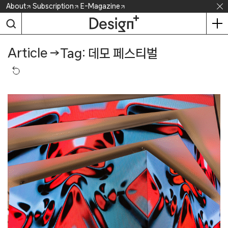
Skip
About
Subscription
E-Magazine
to
content
Article
→
Tag: 데모 페스티벌