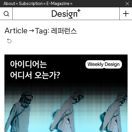
Skip
About
Subscription
E-Magazine
to
content
Article
→
Tag: 레퍼런스