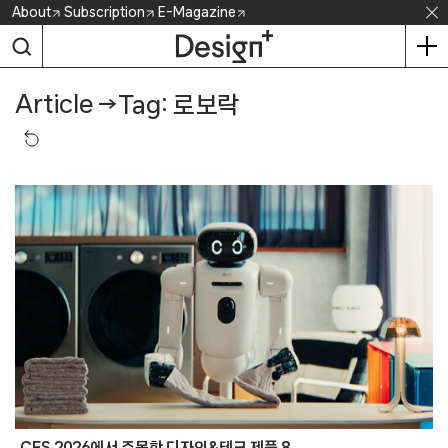
Skip
About
Subscription
E-Magazine
to
content
Article
→
Tag: 로보락
CES 2026에서 주목한 디자인&테크 제품 8