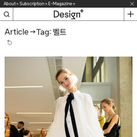
Skip
About
Subscription
E-Magazine
to
content
Article
→
Tag: 벨트