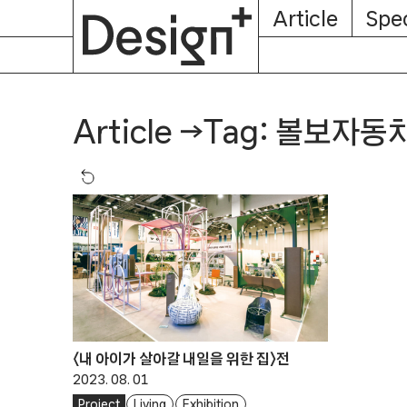
E-
Skip
Article
Spec
Subscription
About
Magazine
to
content
Tag: 볼보자
Article
→
〈내 아이가 살아갈 내일을 위한 집〉전
2023. 08. 01
Project
Living
Exhibition