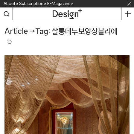
Skip
About
Subscription
E-Magazine
to
content
Article
→
Tag: 살롱데누보앙상블리에