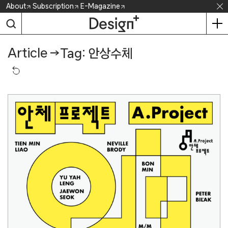
Skip
About
Subscription
E-Magazine
to
content
Article
→
Tag: 안상수체