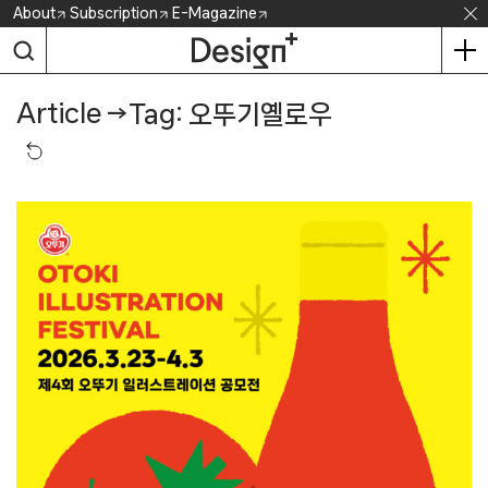
Skip
About
Subscription
E-Magazine
to
content
Article
→
Tag: 오뚜기옐로우