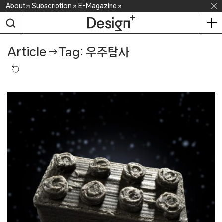
Skip
About
Subscription
E-Magazine
to
content
Article
→
Tag: 우주탐사