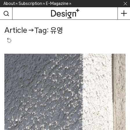
Skip
About
Subscription
E-Magazine
to
content
Article
→
Tag: 유영