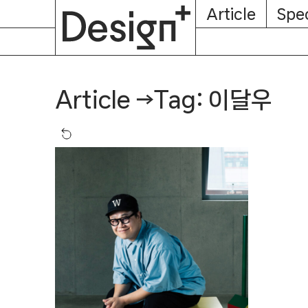
E-
Skip
Article
Spec
Subscription
About
Magazine
to
content
Tag: 이달우
Article
→