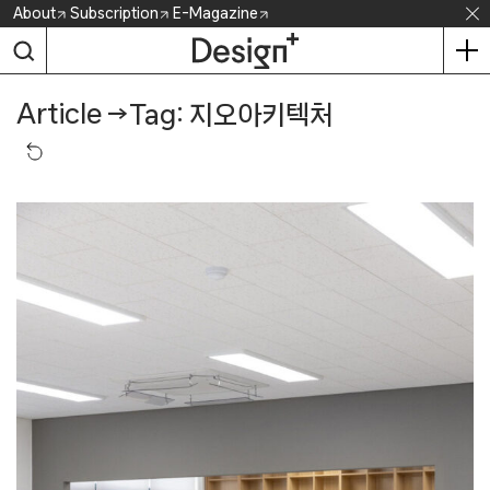
Skip
About
Subscription
E-Magazine
to
content
Article
→
Tag: 지오아키텍처