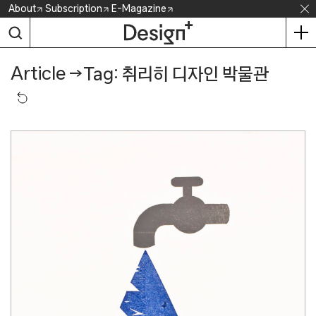
Skip
About
Subscription
E-Magazine
to
content
Article
→
Tag: 취리히 디자인 박물관