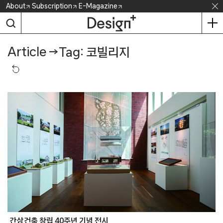
Skip
About
Subscription
E-Magazine
to
content
Article
→
Tag: 코빌리지
간삼건축 창립 40주년 기념 전시