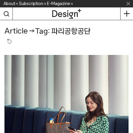
Skip
About
Subscription
E-Magazine
to
content
Article
→
Tag: 파리공항공단