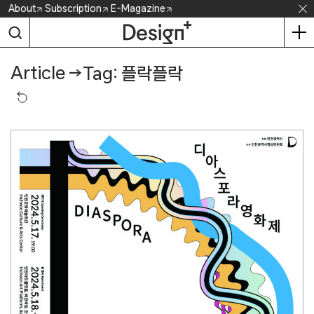
Skip
About
Subscription
E-Magazine
to
content
Article
→
Tag: 플락플락