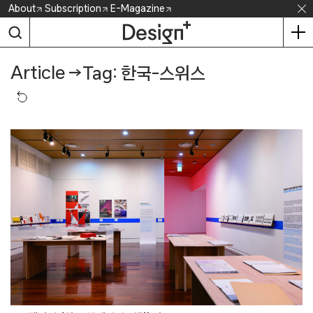
Skip
About
Subscription
E-Magazine
to
content
Article
→
Tag: 한국-스위스