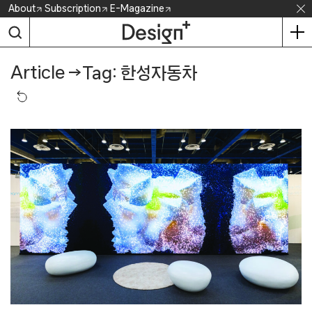
Skip
About
Subscription
E-Magazine
to
content
Article
→
Tag: 한성자동차