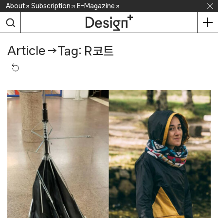
Skip
About
Subscription
E-Magazine
to
content
Article
→
Tag: R코트