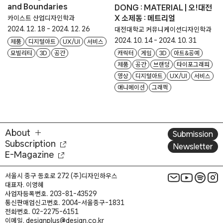
and Boundaries
DONG : MATERIAL | 오!대전
X 소제동 : 메트리얼
카이스트 산업디자인학과
2024. 12. 18 - 2024. 12. 26
대전대학교 커뮤니케이션디자인학과
2024. 10. 14 - 2024. 10. 31
제품
디지털아트
UX/UI
서비스
캐릭터
게임
3D
아트&공예
모빌리티
3D
공간
제품
공간
브랜딩
타이포그래피
영상
디지털아트
UX/UI
서비스
애니메이션
그래픽
About
Submission
Subscription
Newsletter
E-Magazine
서울시 중구 동호로 272 (주)디자인하우스
대표자. 이영혜
사업자등록번호. 203-81-43529
통신판매업신고번호. 2004-서울중구-1831
전화번호. 02-2275-6151
이메일. designplus@design.co.kr