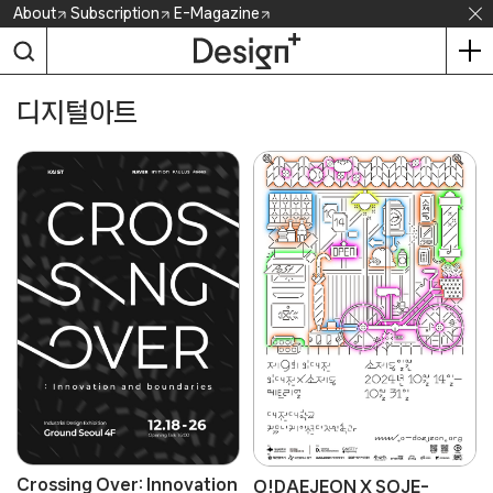
Skip
About
Subscription
E-Magazine
to
content
디지털아트
Crossing Over: Innovation
O!DAEJEON X SOJE-