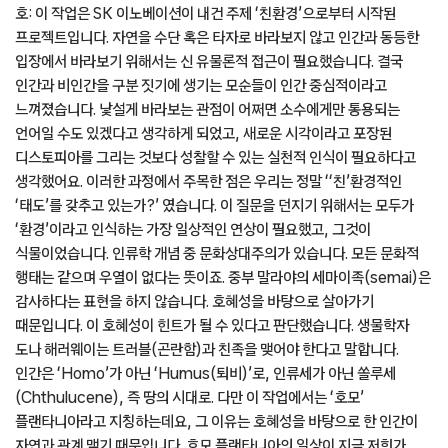
호: 이 작업은 SK 이노베이션이 내건 주제 ‘친환경’으로부터 시작된
프로젝트입니다. 자연을 수단 혹은 타자로 바라보지 않고 인간과 동등한
입장에서 바라보기 위해서는 신 유물론적 접근이 필요했습니다. 결국
인간과 비인간을 구분 짓기에 생기는 모순들이 인간 중심적이라고
느껴졌습니다. 낯설게 바라보는 관점이 어쩌면 소수에게만 통용되는
언어일 수도 있겠다고 생각하게 되었고, 새로운 시각이라고 포장된
디스토피아를 그리는 것보다 성찰할 수 있는 실천적 인식이 필요하다고
생각했어요. 이러한 과정에서 주목한 점은 우리는 정말 ‘‘친’환경적인
‘태도’를 갖추고 있는가?’ 였습니다. 이 질문을 던지기 위해서는 모두가
‘환경’이라고 인식하는 가장 일상적인 연상이 필요했고, 그것이
식물이었습니다. 인류학 개념 중 문화상대주의가 있습니다. 모든 문화적
행태는 같으며 우열이 없다는 뜻이죠. 중부 말라야의 세마이족(semai)은
감사하다는 표현을 하지 않습니다. 호혜성을 바탕으로 살아가기
때문입니다. 이 호혜성이 힌트가 될 수 있다고 판단했습니다. 생물학자
도나 해러웨이는 트러블(곤란함)과 친족을 맺어야 한다고 말합니다.
인간은 ‘Homo’가 아닌 ‘Humus(퇴비)’로, 인류세가 아닌 쏠루세
(Chthulucene), 즉 땅의 시대로. 다만 이 작업에서는 ‘호모’
플랜타니아라고 지칭하는데요, 그 이유는 호혜성을 바탕으로 한 인간이
자연과 관계 맺기 때문입니다. 호모 플랜타니아의 일상이 지금 저희가