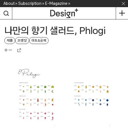
Skip
About
Subscription
E-Magazine
to
content
나만의 향기 샐러드, Phlogi
제품
브랜딩
아트&공예