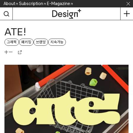
Skip
About
Subscription
E-Magazine
to
content
ATE!
그래픽
패키징
브랜딩
지속가능