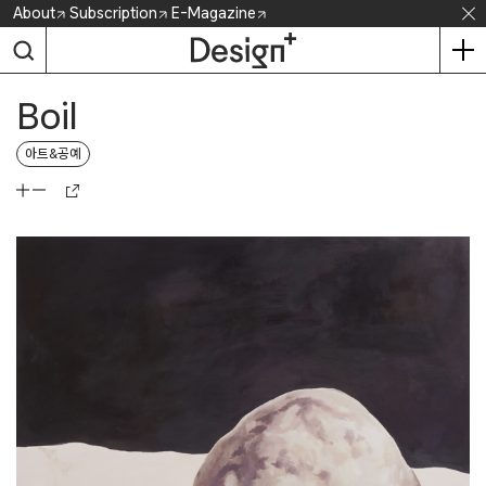
Skip
About
Subscription
E-Magazine
to
content
Boil
아트&공예